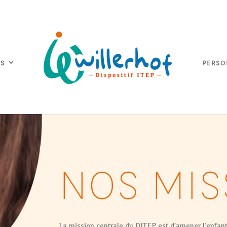
ES
PERSO
NOS MIS
La mission centrale du DITEP est d’amener l’enfant