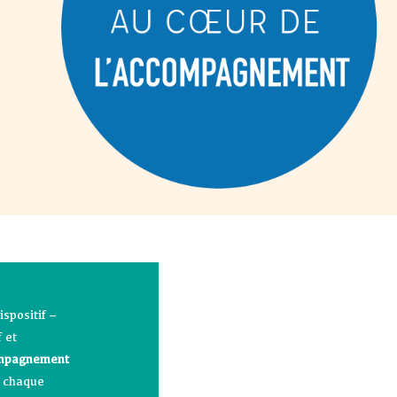
spositif –
 et
mpagnement
e chaque