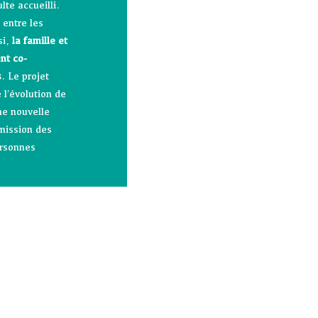
te accueilli.
 entre les
si,
la famille et
nt co-
s
. Le projet
 l’évolution de
ne nouvelle
mission des
ersonnes