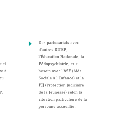
E
Des
partenariats
avec
d’autres
DITEP
,
l’Éducation Nationale
, la
duel
Pédopsychiatrie
, et si
ve à
besoin avec l’
ASE
(Aide
ou
Sociale à l’Enfance) et la
PJJ
(Protection Judiciaire
P.
de la Jeunesse) selon la
situation particulière de la
personne accueillie.